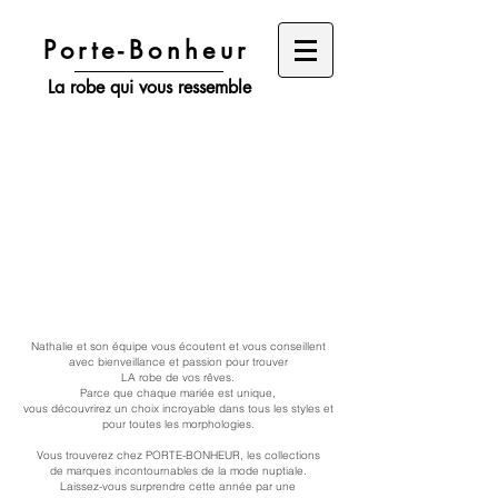
Porte-Bonheur
La robe qui vous ressemble
Nathalie et son équipe vous écoutent et vous conseillent
avec bienveillance et passion pour trouver
LA robe de vos rêves.
Parce que chaque mariée est unique,
vous découvrirez un choix incroyable dans tous les styles et
pour toutes les morphologies.
Vous trouverez chez PORTE-BONHEUR, les collections
de marques incontournables de la mode nuptiale.
Laissez-vous surprendre cette année par une