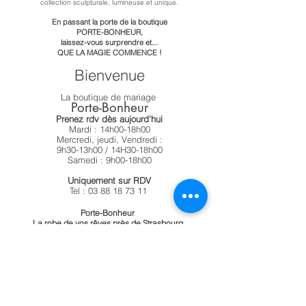
collection sculpturale, lumineuse et unique.
En passant la porte de la boutique
PORTE-BONHEUR,
laissez-vous surprendre et...
QUE LA MAGIE COMMENCE !
Bienvenue
La boutique de mariage
Porte-Bonheur
Prenez rdv dès aujourd'hui
Mardi : 14h00-18h00
Mercredi, jeudi, Vendredi :
9h30-13h00
/ 14H30-18h00
Samedi : 9h00-18h00
Uniquement sur RDV
Tel : 03 88 18 73 11
Porte-Bonheur
La robe de vos rêves près de Strasbourg
Entrez dans un univers où chaque détail compte,
où votre robe raconte votre histoire, reflète votre
personnalité.
Chez Porte Bonheur, nous vous accompagnons pour trouver
la précieuse qui sublimera le plus beau jour de votre vie.
porte-bonheur, robe-de-mariée-67,
pronovias-strasbourg, robe-de-